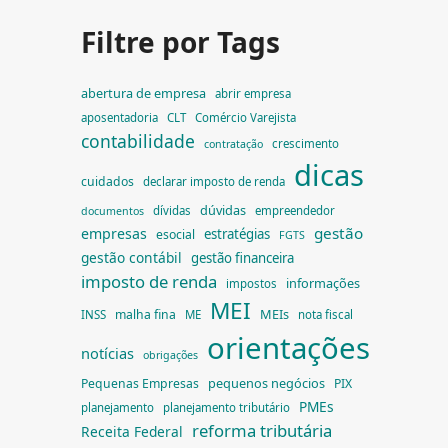
Filtre por Tags
abertura de empresa
abrir empresa
aposentadoria
CLT
Comércio Varejista
contabilidade
crescimento
contratação
dicas
cuidados
declarar imposto de renda
dúvidas
dívidas
empreendedor
documentos
gestão
empresas
estratégias
esocial
FGTS
gestão contábil
gestão financeira
imposto de renda
informações
impostos
MEI
MEIs
malha fina
INSS
ME
nota fiscal
orientações
notícias
obrigações
pequenos negócios
Pequenas Empresas
PIX
PMEs
planejamento
planejamento tributário
reforma tributária
Receita Federal