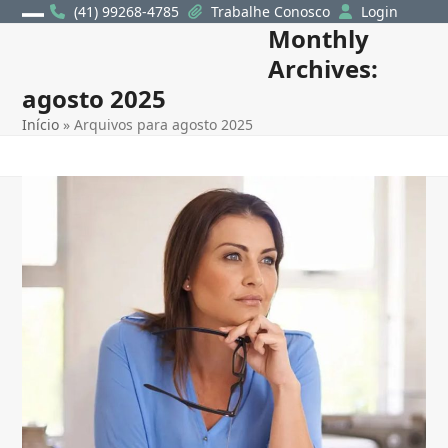
Skip
(41) 99268-4785
Trabalhe Conosco
Login
Monthly
Open
Close
to
content
Archives:
mobile
mobile
agosto 2025
menu
menu
Início
»
Arquivos para agosto 2025