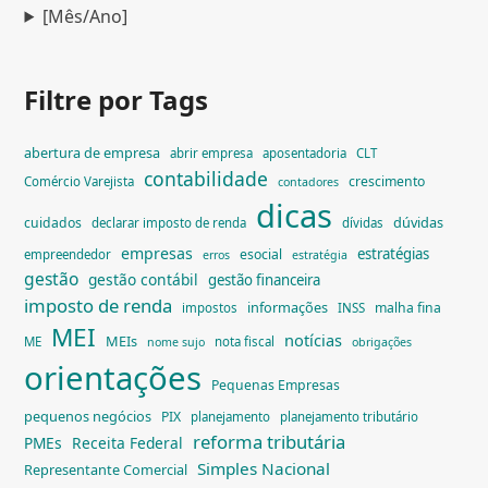
[Mês/Ano]
Filtre por Tags
abertura de empresa
abrir empresa
aposentadoria
CLT
contabilidade
crescimento
Comércio Varejista
contadores
dicas
dúvidas
cuidados
declarar imposto de renda
dívidas
empresas
estratégias
esocial
empreendedor
erros
estratégia
gestão
gestão contábil
gestão financeira
imposto de renda
informações
malha fina
impostos
INSS
MEI
notícias
MEIs
ME
nota fiscal
nome sujo
obrigações
orientações
Pequenas Empresas
pequenos negócios
PIX
planejamento
planejamento tributário
reforma tributária
PMEs
Receita Federal
Simples Nacional
Representante Comercial