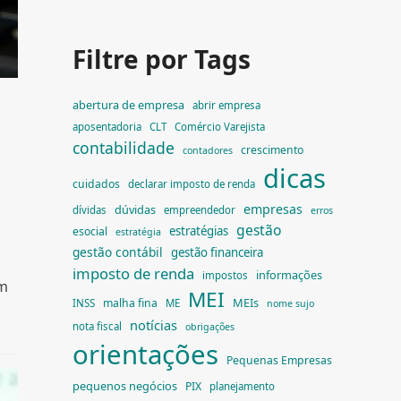
Filtre por Tags
abertura de empresa
abrir empresa
aposentadoria
CLT
Comércio Varejista
contabilidade
crescimento
contadores
dicas
cuidados
declarar imposto de renda
empresas
dúvidas
dívidas
empreendedor
erros
gestão
estratégias
esocial
estratégia
gestão contábil
gestão financeira
imposto de renda
informações
impostos
Um
MEI
MEIs
malha fina
INSS
ME
nome sujo
notícias
nota fiscal
obrigações
orientações
Pequenas Empresas
pequenos negócios
PIX
planejamento