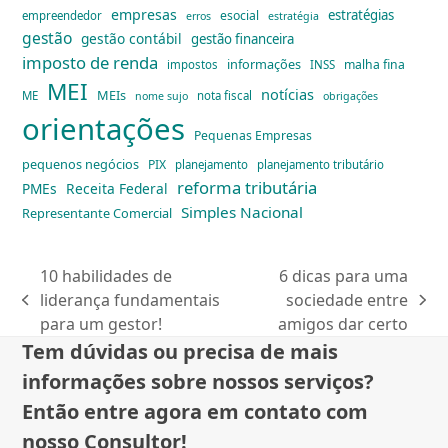
empresas
estratégias
esocial
empreendedor
erros
estratégia
gestão
gestão contábil
gestão financeira
imposto de renda
informações
malha fina
impostos
INSS
MEI
notícias
MEIs
ME
nota fiscal
nome sujo
obrigações
orientações
Pequenas Empresas
pequenos negócios
PIX
planejamento
planejamento tributário
reforma tributária
PMEs
Receita Federal
Simples Nacional
Representante Comercial
10 habilidades de
6 dicas para uma
liderança fundamentais
sociedade entre
previous
next
para um gestor!
amigos dar certo
post:
post:
Tem dúvidas ou precisa de mais
informações sobre nossos serviços?
Então entre agora em contato com
nosso Consultor!