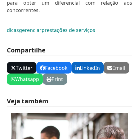
para obter um diferencial com relação aos
concorrentes.
dicas
gerenciar
prestações de serviços
Compartilhe
Twitter
Facebook
LinkedIn
Email
Whatsapp
Print
Veja também