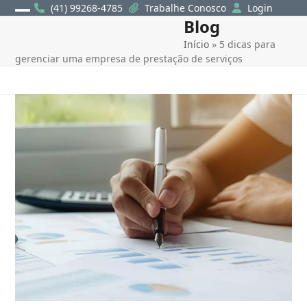
Skip
(41) 99268-4785
Trabalhe Conosco
Login
Blog
Open
Close
to
content
Início
»
5 dicas para
mobile
mobile
gerenciar uma empresa de prestação de serviços
menu
menu