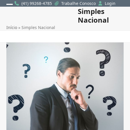
Skip
(41) 99268-4785
Trabalhe Conosco
Login
Simples
Open
Close
to
content
Nacional
mobile
mobile
Início
»
Simples Nacional
menu
menu