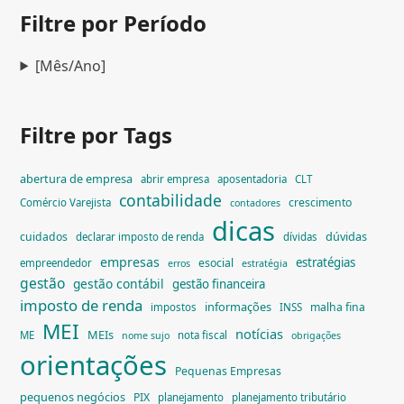
Filtre por Período
[Mês/Ano]
Filtre por Tags
abertura de empresa
abrir empresa
aposentadoria
CLT
contabilidade
crescimento
Comércio Varejista
contadores
dicas
dúvidas
cuidados
declarar imposto de renda
dívidas
empresas
estratégias
esocial
empreendedor
erros
estratégia
gestão
gestão contábil
gestão financeira
imposto de renda
informações
malha fina
impostos
INSS
MEI
notícias
MEIs
ME
nota fiscal
nome sujo
obrigações
orientações
Pequenas Empresas
pequenos negócios
PIX
planejamento
planejamento tributário