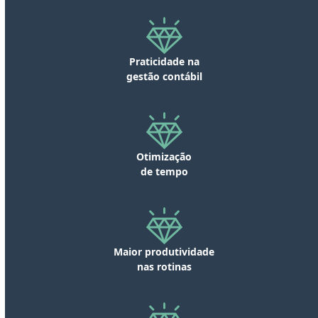
com muita dedicação e presteza.
serviços que minha empresa
Sou grata por tê-los encontrado.”
precisa para ficar em dia e ter
Praticidade na
sucesso.”
gestão contábil
Otimização
de tempo
Maior produtividade
nas rotinas