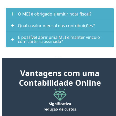
O MEI é obrigado a emitir nota fiscal?
Qual o valor mensal das contribuições?
É possível abrir uma MEI e manter vínculo
com carteira assinada?
Vantagens com uma
Contabilidade Online
Significativa
“Estou muito feliz com a dedicação
“A empresa Capital Contabilidade
redução de custos
me auxilia nos processos contábeis
de toda equipe em realizar os