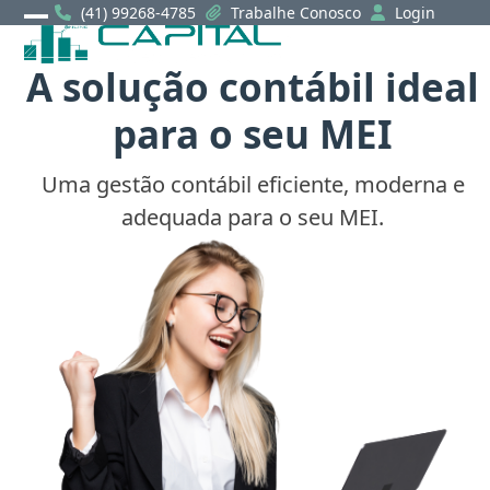
Skip
(41) 99268-4785
Trabalhe Conosco
Login
Open
Close
to
content
mobile
mobile
A solução contábil ideal
menu
menu
para o seu MEI
Uma gestão contábil eficiente, moderna e
adequada para o seu MEI.