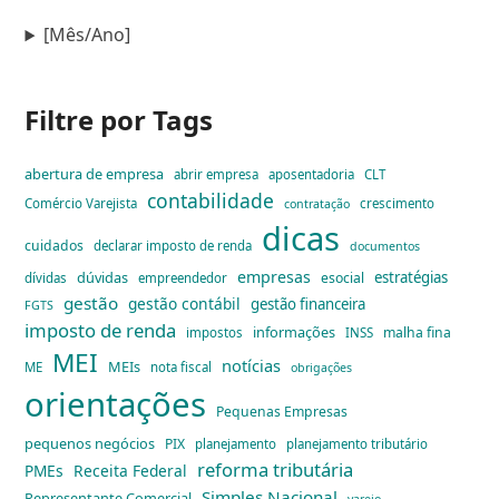
[Mês/Ano]
Filtre por Tags
abertura de empresa
abrir empresa
aposentadoria
CLT
contabilidade
Comércio Varejista
crescimento
contratação
dicas
cuidados
declarar imposto de renda
documentos
empresas
dúvidas
estratégias
esocial
dívidas
empreendedor
gestão
gestão contábil
gestão financeira
FGTS
imposto de renda
informações
malha fina
impostos
INSS
MEI
notícias
MEIs
ME
nota fiscal
obrigações
orientações
Pequenas Empresas
pequenos negócios
PIX
planejamento
planejamento tributário
reforma tributária
PMEs
Receita Federal
Simples Nacional
Representante Comercial