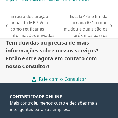
varejo
Errou a declaração
Escala 4×3 e fim da
anual do MEI? Veja
jornada 6×1: o que
previous
next
como retificar as
mudou e quais são os
post:
post:
informações enviadas
próximos passos
Tem dúvidas ou precisa de mais
informações sobre nossos serviços?
Então entre agora em contato com
nosso Consultor!
Fale com o Consultor
CONTABILIDADE ONLINE
Mais controle, menos custo e decisões mais
inteligentes para sua empresa.