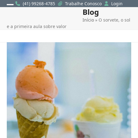
Skip
(41) 99268-4785
Trabalhe Conosco
Login
Blog
Open
Close
to
content
Início
»
O sorvete, o sol
mobile
mobile
e a primeira aula sobre valor
menu
menu