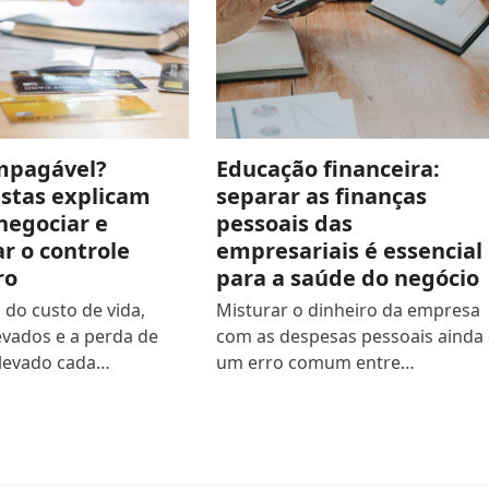
impagável?
Educação financeira:
istas explicam
separar as finanças
negociar e
pessoais das
r o controle
empresariais é essencial
ro
para a saúde do negócio
do custo de vida,
Misturar o dinheiro da empresa
evados e a perda de
com as despesas pessoais ainda 
levado cada…
um erro comum entre…