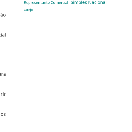
Simples Nacional
Representante Comercial
varejo
não
ial
ura
rir
ios