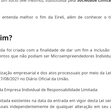
m sócio (ele mesmo), substituída pela
Sociedade Limit
 entenda melhor o fim da Eireli, além de conhecer o t
fim?
da foi criada com a finalidade de dar um fim a inclusão
entos que não podiam ser Microempreendedores Individu
ização empresarial e dos atos processuais por meio da Lei
7/08/2021 no Diário Oficial da União.
m da Empresa Individual de Responsabilidade Limitada:
itada existentes na data da entrada em vigor desta Lei se
soais independentemente de qualquer alteração em seu 