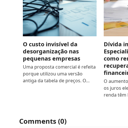
O custo invisível da
Dívida 
desorganização nas
Especial
pequenas empresas
como re
recupera
Uma proposta comercial é refeita
financei
porque utilizou uma versão
antiga da tabela de preços. O…
O aumento 
os juros el
renda têm 
Comments (0)