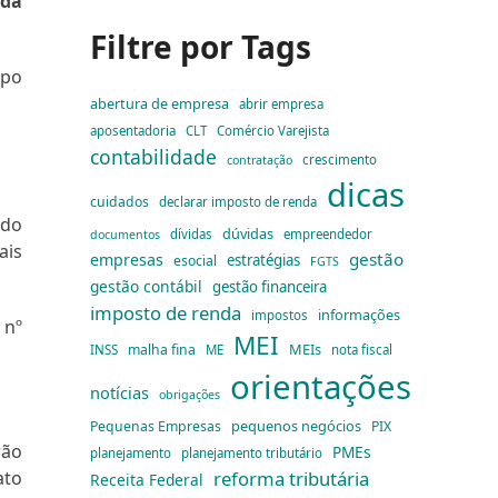
ada
Filtre por Tags
ipo
abertura de empresa
abrir empresa
aposentadoria
CLT
Comércio Varejista
contabilidade
crescimento
contratação
dicas
cuidados
declarar imposto de renda
 do
dúvidas
dívidas
empreendedor
documentos
ais
gestão
empresas
estratégias
esocial
FGTS
gestão contábil
gestão financeira
imposto de renda
informações
impostos
 nº
MEI
MEIs
malha fina
INSS
ME
nota fiscal
orientações
notícias
obrigações
pequenos negócios
Pequenas Empresas
PIX
rão
PMEs
planejamento
planejamento tributário
ato
reforma tributária
Receita Federal