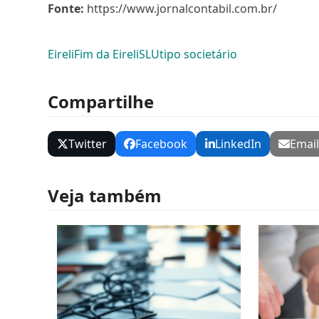
Fonte:
https://www.jornalcontabil.com.br/
Eireli
Fim da Eireli
SLU
tipo societário
Compartilhe
Twitter
Facebook
LinkedIn
Emai
Veja também