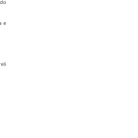
ndo
a e
eli
;