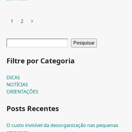
Page
Page
Next
1
2
Pesquisar
Filtre por Categoria
DICAS
NOTÍCIAS
ORIENTAÇÕES
Posts Recentes
O custo invisível da desorganização nas pequenas