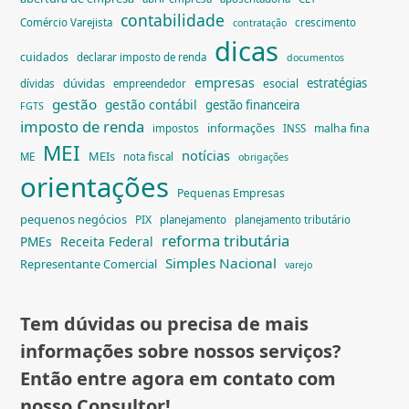
contabilidade
Comércio Varejista
crescimento
contratação
dicas
cuidados
declarar imposto de renda
documentos
empresas
dúvidas
estratégias
esocial
dívidas
empreendedor
gestão
gestão contábil
gestão financeira
FGTS
imposto de renda
informações
malha fina
impostos
INSS
MEI
notícias
MEIs
ME
nota fiscal
obrigações
orientações
Pequenas Empresas
pequenos negócios
PIX
planejamento
planejamento tributário
reforma tributária
PMEs
Receita Federal
Simples Nacional
Representante Comercial
varejo
Tem dúvidas ou precisa de mais
informações sobre nossos serviços?
Então entre agora em contato com
nosso Consultor!