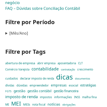
negócio
FAQ – Dúvidas sobre Conciliação Contábil
Filtre por Período
[Mês/Ano]
Filtre por Tags
abertura de empresa
abrir empresa
aposentadoria
CLT
contabilidade
Comércio Varejista
crescimento
contratação
dicas
cuidados
declarar imposto de renda
documentos
empresas
dúvidas
estratégias
esocial
dívidas
empreendedor
gestão
gestão contábil
gestão financeira
FGTS
imposto de renda
informações
malha fina
impostos
INSS
MEI
notícias
MEIs
ME
nota fiscal
obrigações