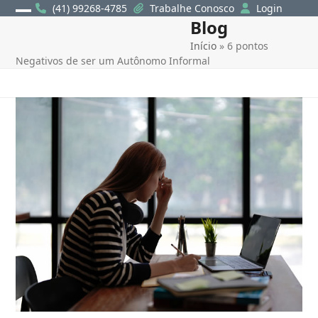
Skip
(41) 99268-4785
Trabalhe Conosco
Login
Blog
Open
Close
to
content
Início
»
6 pontos
mobile
mobile
Negativos de ser um Autônomo Informal
menu
menu