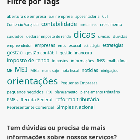
Filtre por Tags
abertura de empresa
abrir empresa
aposentadoria
CLT
contabilidade
crescimento
Comércio Varejista
contadores
dicas
dúvidas
cuidados
declarar imposto de renda
dívidas
empresas
estratégias
esocial
empreendedor
erros
estratégia
gestão
gestão contábil
gestão financeira
imposto de renda
informações
malha fina
impostos
INSS
MEI
notícias
MEIs
ME
nota fiscal
nome sujo
obrigações
orientações
Pequenas Empresas
pequenos negócios
PIX
planejamento
planejamento tributário
reforma tributária
PMEs
Receita Federal
Simples Nacional
Representante Comercial
Tem dúvidas ou precisa de mais
informações sobre nossos serviços?