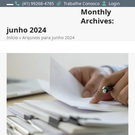
Skip
(41) 99268-4785
Trabalhe Conosco
Login
Monthly
Open
Close
to
content
Archives:
mobile
mobile
junho 2024
menu
menu
Início
»
Arquivos para junho 2024