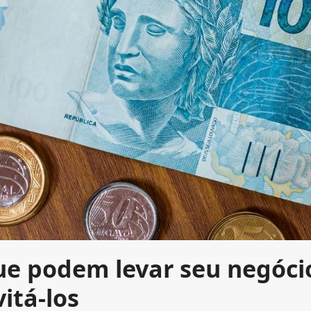
que podem levar seu negóci
itá-los