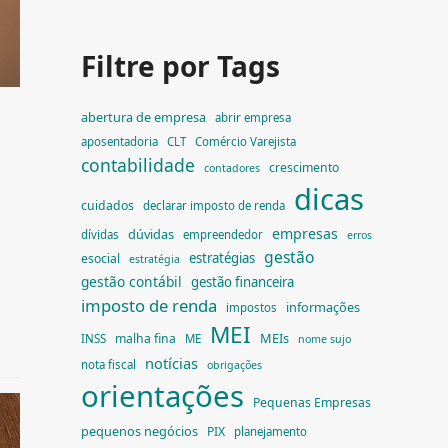
Filtre por Tags
a
abertura de empresa
abrir empresa
aposentadoria
CLT
Comércio Varejista
contabilidade
crescimento
contadores
dicas
cuidados
declarar imposto de renda
empresas
dúvidas
dívidas
empreendedor
erros
gestão
estratégias
esocial
estratégia
gestão contábil
gestão financeira
imposto de renda
informações
impostos
MEI
MEIs
malha fina
INSS
ME
nome sujo
notícias
nota fiscal
obrigações
orientações
Pequenas Empresas
pequenos negócios
PIX
planejamento