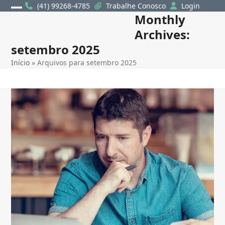
Skip
(41) 99268-4785
Trabalhe Conosco
Login
Monthly
Open
Close
to
content
Archives:
mobile
mobile
setembro 2025
menu
menu
Início
»
Arquivos para setembro 2025