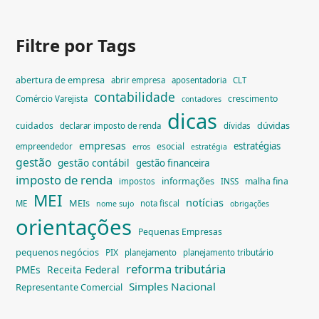
Filtre por Tags
abertura de empresa
abrir empresa
aposentadoria
CLT
contabilidade
crescimento
Comércio Varejista
contadores
dicas
dúvidas
cuidados
declarar imposto de renda
dívidas
empresas
estratégias
esocial
empreendedor
erros
estratégia
gestão
gestão contábil
gestão financeira
imposto de renda
informações
malha fina
impostos
INSS
MEI
notícias
MEIs
ME
nota fiscal
nome sujo
obrigações
orientações
Pequenas Empresas
pequenos negócios
PIX
planejamento
planejamento tributário
reforma tributária
PMEs
Receita Federal
Simples Nacional
Representante Comercial