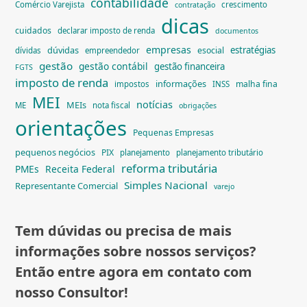
contabilidade
Comércio Varejista
crescimento
contratação
dicas
cuidados
declarar imposto de renda
documentos
empresas
dúvidas
estratégias
esocial
dívidas
empreendedor
gestão
gestão contábil
gestão financeira
FGTS
imposto de renda
informações
malha fina
impostos
INSS
MEI
notícias
MEIs
ME
nota fiscal
obrigações
orientações
Pequenas Empresas
pequenos negócios
PIX
planejamento
planejamento tributário
reforma tributária
PMEs
Receita Federal
Simples Nacional
Representante Comercial
varejo
Tem dúvidas ou precisa de mais
informações sobre nossos serviços?
Então entre agora em contato com
nosso Consultor!