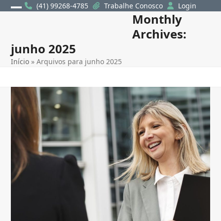
Skip
(41) 99268-4785
Trabalhe Conosco
Login
Monthly
Open
Close
to
content
Archives:
mobile
mobile
junho 2025
menu
menu
Início
»
Arquivos para junho 2025