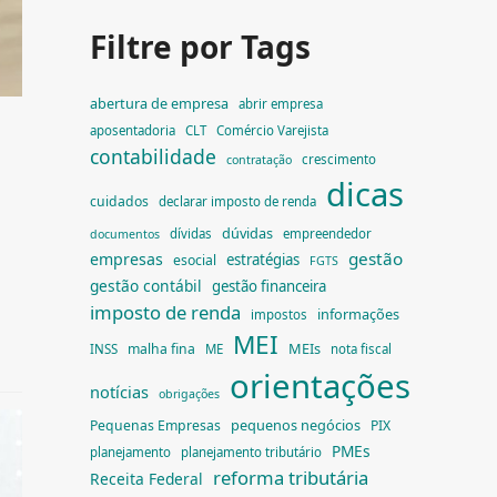
Filtre por Tags
abertura de empresa
abrir empresa
aposentadoria
CLT
Comércio Varejista
contabilidade
crescimento
contratação
dicas
cuidados
declarar imposto de renda
dúvidas
dívidas
empreendedor
documentos
gestão
empresas
estratégias
esocial
FGTS
gestão contábil
gestão financeira
imposto de renda
informações
impostos
MEI
MEIs
malha fina
INSS
ME
nota fiscal
orientações
notícias
obrigações
pequenos negócios
Pequenas Empresas
PIX
PMEs
planejamento
planejamento tributário
reforma tributária
Receita Federal