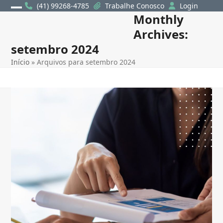
Skip
(41) 99268-4785
Trabalhe Conosco
Login
Monthly
Open
Close
to
content
Archives:
mobile
mobile
setembro 2024
menu
menu
Início
»
Arquivos para setembro 2024