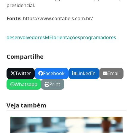
presidencial.
Fonte:
https://www.contabeis.com.br/
desenvolvedores
MEI
orientações
programadores
Compartilhe
Twitter
Facebook
LinkedIn
Email
Whatsapp
Print
Veja também