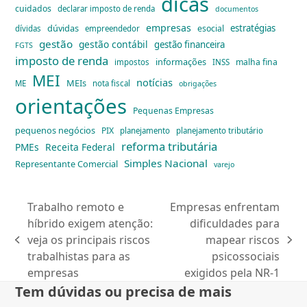
dicas
cuidados
declarar imposto de renda
documentos
empresas
dúvidas
estratégias
esocial
dívidas
empreendedor
gestão
gestão contábil
gestão financeira
FGTS
imposto de renda
informações
malha fina
impostos
INSS
MEI
notícias
MEIs
ME
nota fiscal
obrigações
orientações
Pequenas Empresas
pequenos negócios
PIX
planejamento
planejamento tributário
reforma tributária
PMEs
Receita Federal
Simples Nacional
Representante Comercial
varejo
Trabalho remoto e
Empresas enfrentam
híbrido exigem atenção:
dificuldades para
veja os principais riscos
mapear riscos
previous
next
trabalhistas para as
psicossociais
post:
post:
empresas
exigidos pela NR-1
Tem dúvidas ou precisa de mais