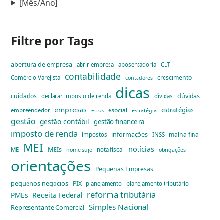
[Mês/Ano]
Filtre por Tags
abertura de empresa
abrir empresa
aposentadoria
CLT
contabilidade
crescimento
Comércio Varejista
contadores
dicas
dúvidas
cuidados
declarar imposto de renda
dívidas
empresas
estratégias
esocial
empreendedor
erros
estratégia
gestão
gestão contábil
gestão financeira
imposto de renda
informações
malha fina
impostos
INSS
MEI
notícias
MEIs
ME
nota fiscal
nome sujo
obrigações
orientações
Pequenas Empresas
pequenos negócios
PIX
planejamento
planejamento tributário
reforma tributária
PMEs
Receita Federal
Simples Nacional
Representante Comercial