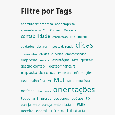
Filtre por Tags
abertura de empresa
abrir empresa
aposentadoria
CLT
Comércio Varejista
contabilidade
crescimento
contratação
dicas
cuidados
declarar imposto de renda
dúvidas
dívidas
empreendedor
documentos
gestão
empresas
estratégias
esocial
FGTS
gestão contábil
gestão financeira
imposto de renda
informações
impostos
MEI
MEIs
malha fina
INSS
ME
nota fiscal
orientações
notícias
obrigações
pequenos negócios
Pequenas Empresas
PIX
PMEs
planejamento
planejamento tributário
reforma tributária
Receita Federal