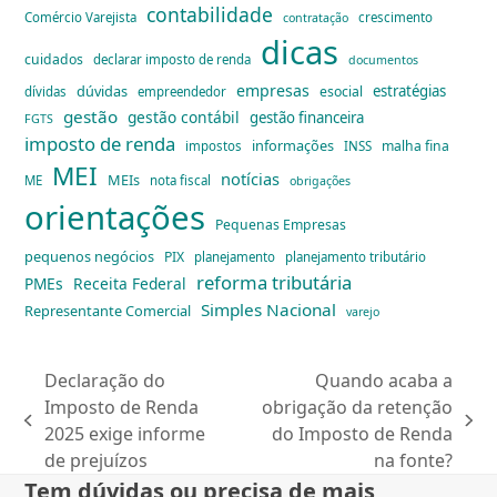
contabilidade
Comércio Varejista
crescimento
contratação
dicas
cuidados
declarar imposto de renda
documentos
empresas
dúvidas
estratégias
esocial
dívidas
empreendedor
gestão
gestão contábil
gestão financeira
FGTS
imposto de renda
informações
malha fina
impostos
INSS
MEI
notícias
MEIs
ME
nota fiscal
obrigações
orientações
Pequenas Empresas
pequenos negócios
PIX
planejamento
planejamento tributário
reforma tributária
PMEs
Receita Federal
Simples Nacional
Representante Comercial
varejo
Declaração do
Quando acaba a
Imposto de Renda
obrigação da retenção
previous
next
2025 exige informe
do Imposto de Renda
post:
post:
de prejuízos
na fonte?
Tem dúvidas ou precisa de mais