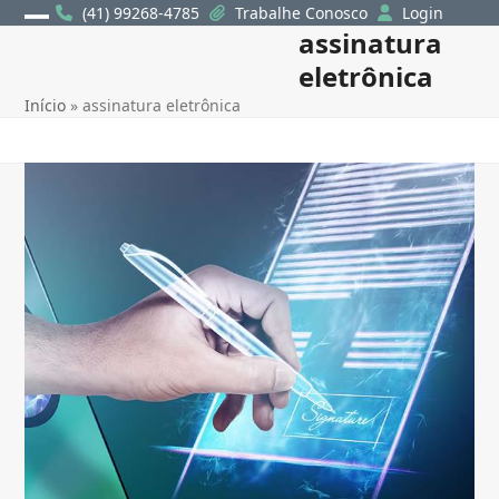
Skip
(41) 99268-4785
Trabalhe Conosco
Login
assinatura
Open
Close
to
content
eletrônica
mobile
mobile
Início
»
assinatura eletrônica
menu
menu