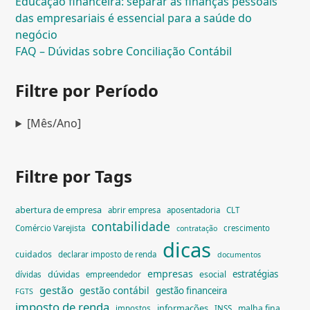
Educação financeira: separar as finanças pessoais
das empresariais é essencial para a saúde do
negócio
FAQ – Dúvidas sobre Conciliação Contábil
Filtre por Período
[Mês/Ano]
Filtre por Tags
abertura de empresa
abrir empresa
aposentadoria
CLT
contabilidade
Comércio Varejista
crescimento
contratação
dicas
cuidados
declarar imposto de renda
documentos
empresas
dúvidas
estratégias
esocial
dívidas
empreendedor
gestão
gestão contábil
gestão financeira
FGTS
imposto de renda
informações
malha fina
impostos
INSS