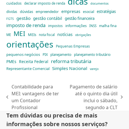
dicas
cuidados
declarar imposto de renda
documentos
empresas
dúvidas
estratégias
esocial
dívidas
empreendedor
gestão
gestão contábil
gestão financeira
FGTS
imposto de renda
informações
malha fina
impostos
INSS
MEI
notícias
MEIs
ME
nota fiscal
obrigações
orientações
Pequenas Empresas
pequenos negócios
PIX
planejamento
planejamento tributário
reforma tributária
PMEs
Receita Federal
Simples Nacional
Representante Comercial
varejo
Contabilidade para
Pagamento de salário
MEI: vantagens de ter
até o quinto dia útil
previous
next
um Contador
inclui o sábado,
post:
post:
Profissional
segundo a CLT
Tem dúvidas ou precisa de mais
informações sobre nossos serviços?