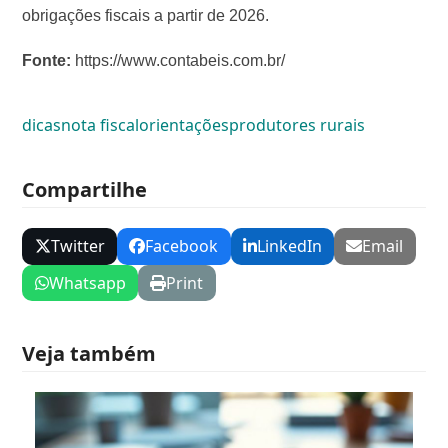
obrigações fiscais a partir de 2026.
Fonte:
https://www.contabeis.com.br/
dicas
nota fiscal
orientações
produtores rurais
Compartilhe
Twitter
Facebook
LinkedIn
Email
Whatsapp
Print
Veja também