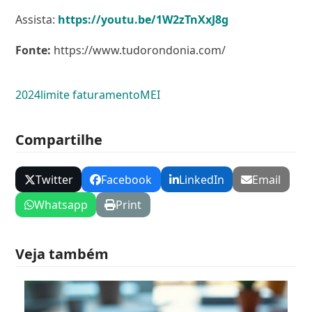
Assista:
https://youtu.be/1W2zTnXxJ8g
Fonte:
https://www.tudorondonia.com/
2024
limite faturamento
MEI
Compartilhe
Twitter
Facebook
LinkedIn
Email
Whatsapp
Print
Veja também