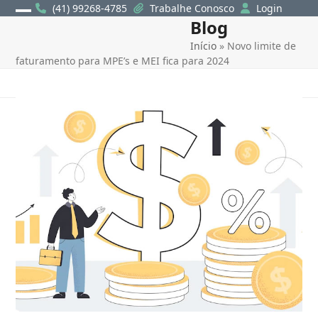
Skip
(41) 99268-4785
Trabalhe Conosco
Login
Blog
Open
Close
to
content
Início
»
Novo limite de
mobile
mobile
faturamento para MPE’s e MEI fica para 2024
menu
menu