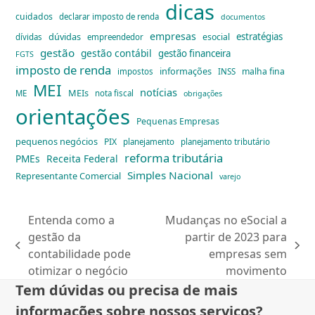
dicas
cuidados
declarar imposto de renda
documentos
empresas
dúvidas
estratégias
esocial
dívidas
empreendedor
gestão
gestão contábil
gestão financeira
FGTS
imposto de renda
informações
malha fina
impostos
INSS
MEI
notícias
MEIs
ME
nota fiscal
obrigações
orientações
Pequenas Empresas
pequenos negócios
PIX
planejamento
planejamento tributário
reforma tributária
PMEs
Receita Federal
Simples Nacional
Representante Comercial
varejo
Entenda como a
Mudanças no eSocial a
gestão da
partir de 2023 para
previous
next
contabilidade pode
empresas sem
post:
post:
otimizar o negócio
movimento
Tem dúvidas ou precisa de mais
informações sobre nossos serviços?