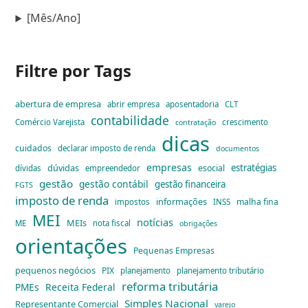
[Mês/Ano]
Filtre por Tags
abertura de empresa
abrir empresa
aposentadoria
CLT
contabilidade
Comércio Varejista
crescimento
contratação
dicas
cuidados
declarar imposto de renda
documentos
empresas
dúvidas
estratégias
esocial
dívidas
empreendedor
gestão
gestão contábil
gestão financeira
FGTS
imposto de renda
informações
malha fina
impostos
INSS
MEI
notícias
MEIs
ME
nota fiscal
obrigações
orientações
Pequenas Empresas
pequenos negócios
PIX
planejamento
planejamento tributário
reforma tributária
PMEs
Receita Federal
Simples Nacional
Representante Comercial
varejo