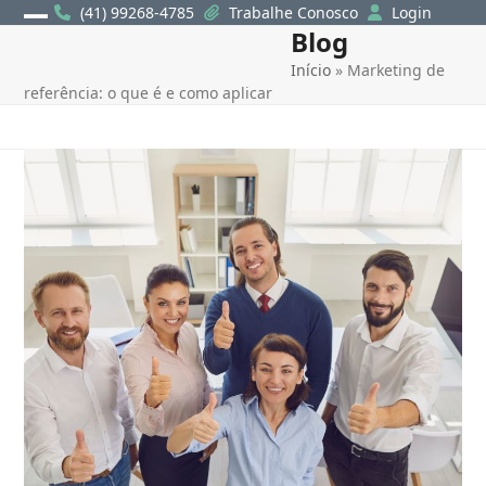
Skip
(41) 99268-4785
Trabalhe Conosco
Login
Blog
Open
Close
to
content
Início
»
Marketing de
mobile
mobile
referência: o que é e como aplicar
menu
menu