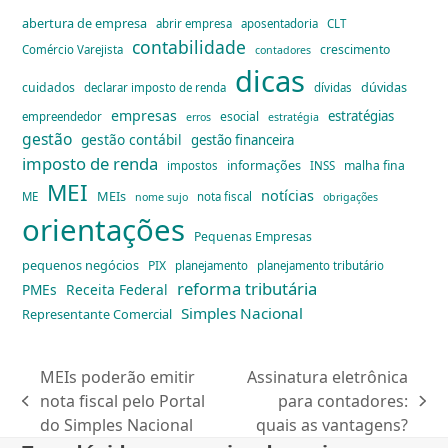
abertura de empresa
abrir empresa
aposentadoria
CLT
contabilidade
crescimento
Comércio Varejista
contadores
dicas
dúvidas
cuidados
declarar imposto de renda
dívidas
empresas
estratégias
esocial
empreendedor
erros
estratégia
gestão
gestão contábil
gestão financeira
imposto de renda
informações
malha fina
impostos
INSS
MEI
notícias
MEIs
ME
nota fiscal
nome sujo
obrigações
orientações
Pequenas Empresas
pequenos negócios
PIX
planejamento
planejamento tributário
reforma tributária
PMEs
Receita Federal
Simples Nacional
Representante Comercial
MEIs poderão emitir
Assinatura eletrônica
nota fiscal pelo Portal
para contadores:
previous
next
do Simples Nacional
quais as vantagens?
post:
post: