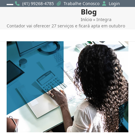
Skip
(41) 99268-4785
Trabalhe Conosco
Login
Blog
Open
Close
to
content
Início
»
Integra
mobile
mobile
Contador vai oferecer 27 serviços e ficará apta em outubro
menu
menu