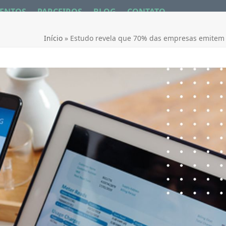
ENTOS
PARCEIROS
BLOG
CONTATO
Início
»
Estudo revela que 70% das empresas emitem n