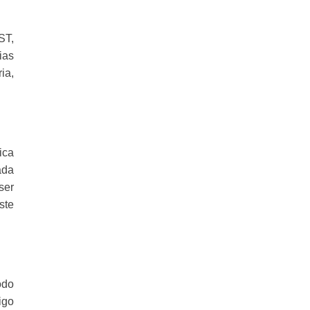
ST,
ias
ia,
ica
ada
ser
ste
odo
igo