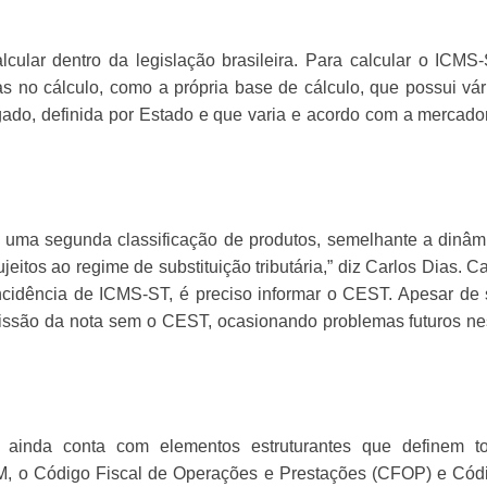
ular dentro da legislação brasileira. Para calcular o ICMS-
s no cálculo, como a própria base de cálculo, que possui vár
do, definida por Estado e que varia e acordo com a mercador
“é uma segunda classificação de produtos, semelhante a dinâm
eitos ao regime de substituição tributária,” diz Carlos Dias. C
incidência de ICMS-ST, é preciso informar o CEST. Apesar de 
missão da nota sem o CEST, ocasionando problemas futuros ne
l ainda conta com elementos estruturantes que definem t
CM, o Código Fiscal de Operações e Prestações (CFOP) e Cód