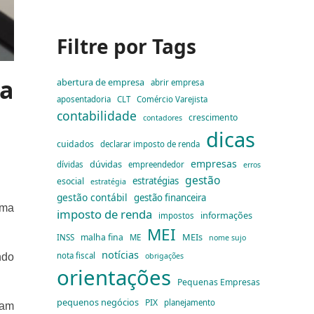
Filtre por Tags
ta
abertura de empresa
abrir empresa
aposentadoria
CLT
Comércio Varejista
contabilidade
crescimento
contadores
dicas
cuidados
declarar imposto de renda
empresas
dúvidas
dívidas
empreendedor
erros
gestão
estratégias
esocial
estratégia
gestão contábil
gestão financeira
rma
imposto de renda
informações
impostos
MEI
MEIs
malha fina
INSS
ME
nome sujo
notícias
nota fiscal
obrigações
ndo
orientações
Pequenas Empresas
pequenos negócios
PIX
planejamento
ram