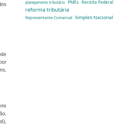
PMEs
Receita Federal
planejamento tributário
tos
reforma tributária
Simples Nacional
Representante Comercial
ode
por
ns,
rre
ão,
l),