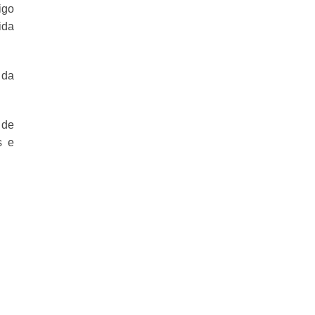
igo
ida
 da
 de
s e