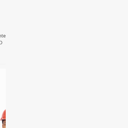
nte
EO