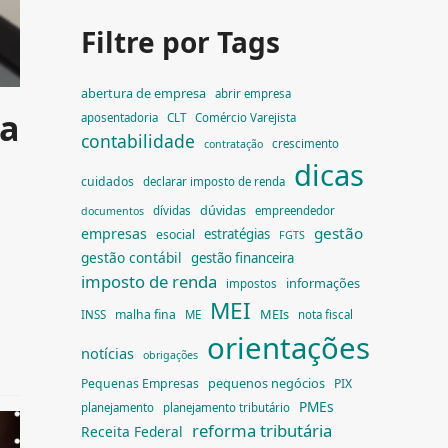
Filtre por Tags
abertura de empresa
abrir empresa
ta
aposentadoria
CLT
Comércio Varejista
contabilidade
crescimento
contratação
dicas
cuidados
declarar imposto de renda
dúvidas
dívidas
empreendedor
documentos
gestão
empresas
estratégias
esocial
FGTS
gestão contábil
gestão financeira
imposto de renda
informações
impostos
MEI
MEIs
malha fina
INSS
ME
nota fiscal
orientações
notícias
obrigações
pequenos negócios
Pequenas Empresas
PIX
PMEs
planejamento
planejamento tributário
reforma tributária
Receita Federal