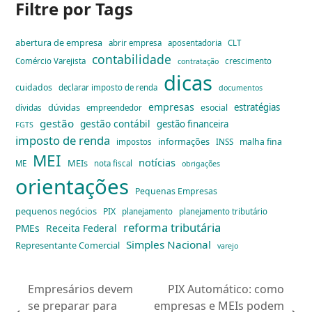
Filtre por Tags
abertura de empresa
abrir empresa
aposentadoria
CLT
contabilidade
Comércio Varejista
crescimento
contratação
dicas
cuidados
declarar imposto de renda
documentos
empresas
dúvidas
estratégias
esocial
dívidas
empreendedor
gestão
gestão contábil
gestão financeira
FGTS
imposto de renda
informações
malha fina
impostos
INSS
MEI
notícias
MEIs
ME
nota fiscal
obrigações
orientações
Pequenas Empresas
pequenos negócios
PIX
planejamento
planejamento tributário
reforma tributária
PMEs
Receita Federal
Simples Nacional
Representante Comercial
varejo
Empresários devem
PIX Automático: como
se preparar para
empresas e MEIs podem