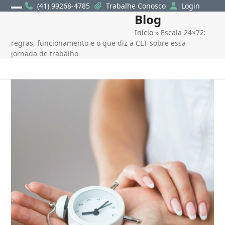
Skip
(41) 99268-4785
Trabalhe Conosco
Login
Blog
Open
Close
to
content
Início
»
Escala 24×72:
mobile
mobile
regras, funcionamento e o que diz a CLT sobre essa
menu
menu
jornada de trabalho