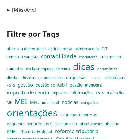
[Mês/Ano]
Filtre por Tags
abertura de empresa
abrir empresa
aposentadoria
CLT
contabilidade
Comércio Varejista
crescimento
contratação
dicas
cuidados
declarar imposto de renda
documentos
empresas
dúvidas
estratégias
esocial
dívidas
empreendedor
gestão
gestão contábil
gestão financeira
FGTS
imposto de renda
informações
malha fina
impostos
INSS
MEI
notícias
MEIs
ME
nota fiscal
obrigações
orientações
Pequenas Empresas
pequenos negócios
PIX
planejamento
planejamento tributário
reforma tributária
PMEs
Receita Federal
Simples Nacional