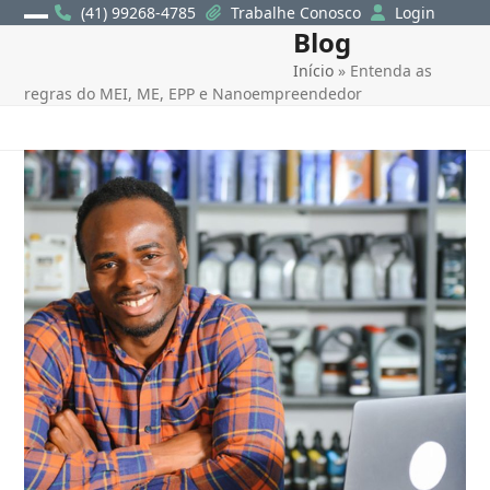
Skip
(41) 99268-4785
Trabalhe Conosco
Login
Blog
Open
Close
to
content
Início
»
Entenda as
mobile
mobile
regras do MEI, ME, EPP e Nanoempreendedor
menu
menu