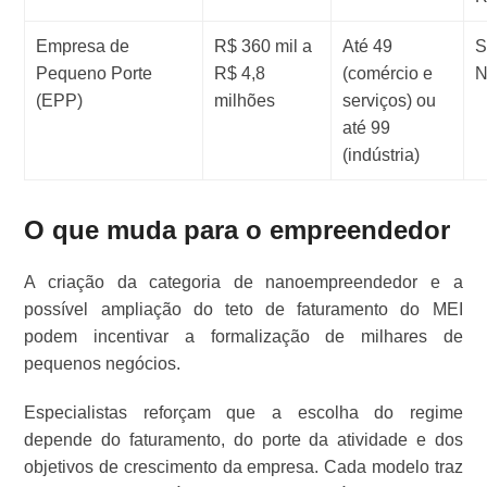
Empresa de
R$ 360 mil a
Até 49
S
Pequeno Porte
R$ 4,8
(comércio e
N
(EPP)
milhões
serviços) ou
até 99
(indústria)
O que muda para o empreendedor
A criação da categoria de nanoempreendedor e a
possível ampliação do teto de faturamento do MEI
podem incentivar a formalização de milhares de
pequenos negócios.
Especialistas reforçam que a escolha do regime
depende do faturamento, do porte da atividade e dos
objetivos de crescimento da empresa. Cada modelo traz