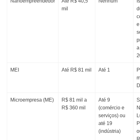
Nanoempreendedor
Até R$ 40,5
Nenhum
I
mil
d
c
e
s
p
a
2
MEI
Até R$ 81 mil
Até 1
P
m
Microempresa (ME)
R$ 81 mil a
Até 9
S
R$ 360 mil
(comércio e
N
serviços) ou
L
até 19
P
(indústria)
o
R