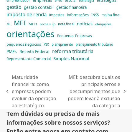
empresas
estratégias
esocial
empreendedor
erros
estratégia
gestão
gestão contábil
gestão financeira
imposto de renda
informações
malha fina
impostos
INSS
MEI
notícias
MEIs
ME
nota fiscal
nome sujo
obrigações
orientações
Pequenas Empresas
pequenos negócios
PIX
planejamento
planejamento tributário
reforma tributária
PMEs
Receita Federal
Simples Nacional
Representante Comercial
Maturidade
MEI: descubra quais os
financeira: como
principais erros e
empresas podem
descumprimentos que
previous
next
evoluir da operação
podem levar à exclusão
post:
post:
ao estratégico
da categoria
Tem dúvidas ou precisa de mais
informações sobre nossos serviços?
Então entre agora em contato com