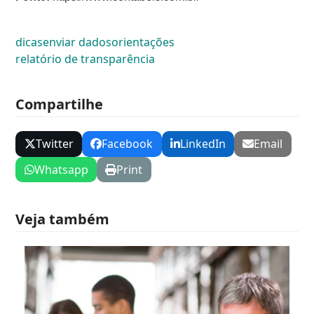
dicas
enviar dados
orientações
relatório de transparência
Compartilhe
Twitter
Facebook
LinkedIn
Email
Whatsapp
Print
Veja também