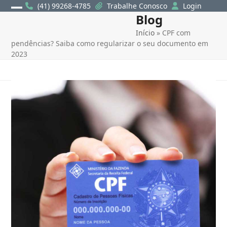
Skip
(41) 99268-4785
Trabalhe Conosco
Login
Blog
Open
Close
to
content
Início
»
CPF com
mobile
mobile
pendências? Saiba como regularizar o seu documento em
menu
menu
2023