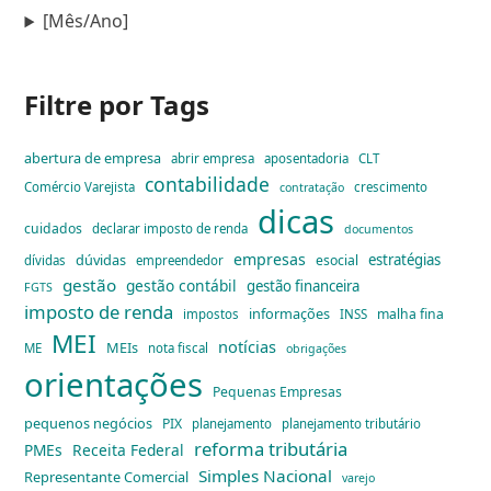
[Mês/Ano]
Filtre por Tags
abertura de empresa
abrir empresa
aposentadoria
CLT
contabilidade
Comércio Varejista
crescimento
contratação
dicas
cuidados
declarar imposto de renda
documentos
empresas
dúvidas
estratégias
esocial
dívidas
empreendedor
gestão
gestão contábil
gestão financeira
FGTS
imposto de renda
informações
malha fina
impostos
INSS
MEI
notícias
MEIs
ME
nota fiscal
obrigações
orientações
Pequenas Empresas
pequenos negócios
PIX
planejamento
planejamento tributário
reforma tributária
PMEs
Receita Federal
Simples Nacional
Representante Comercial
varejo