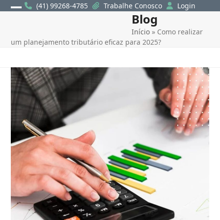
Skip
(41) 99268-4785
Trabalhe Conosco
Login
Blog
Open
Close
to
content
Início
»
Como realizar
mobile
mobile
um planejamento tributário eficaz para 2025?
menu
menu