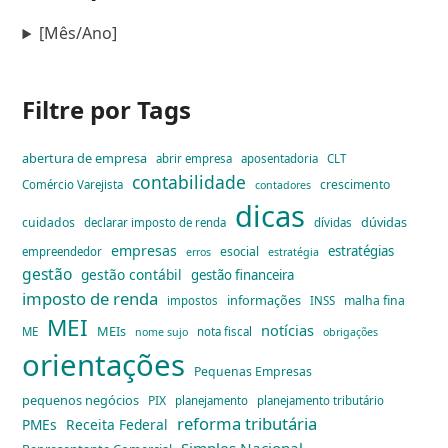
[Mês/Ano]
Filtre por Tags
abertura de empresa
abrir empresa
aposentadoria
CLT
contabilidade
crescimento
Comércio Varejista
contadores
dicas
dúvidas
cuidados
declarar imposto de renda
dívidas
empresas
estratégias
esocial
empreendedor
erros
estratégia
gestão
gestão contábil
gestão financeira
imposto de renda
informações
malha fina
impostos
INSS
MEI
notícias
MEIs
ME
nota fiscal
nome sujo
obrigações
orientações
Pequenas Empresas
pequenos negócios
PIX
planejamento
planejamento tributário
reforma tributária
PMEs
Receita Federal