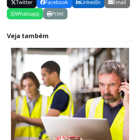
Twitter
Facebook
LinkedIn
Email
Whatsapp
Print
Veja também