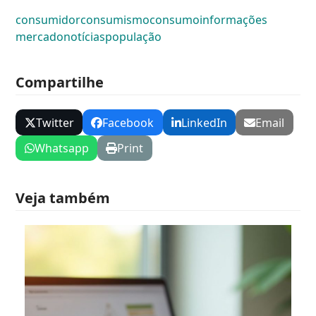
consumidor
consumismo
consumo
informações
mercado
notícias
população
Compartilhe
Twitter
Facebook
LinkedIn
Email
Whatsapp
Print
Veja também