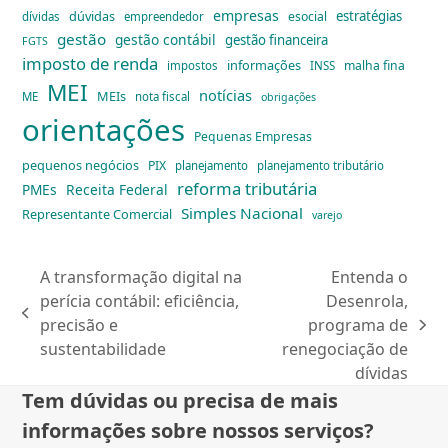
empresas
dúvidas
estratégias
esocial
dívidas
empreendedor
gestão
gestão contábil
gestão financeira
FGTS
imposto de renda
informações
malha fina
impostos
INSS
MEI
notícias
MEIs
ME
nota fiscal
obrigações
orientações
Pequenas Empresas
pequenos negócios
PIX
planejamento
planejamento tributário
reforma tributária
PMEs
Receita Federal
Simples Nacional
Representante Comercial
varejo
A transformação digital na
Entenda o
perícia contábil: eficiência,
Desenrola,
previous
precisão e
programa de
next
post:
sustentabilidade
renegociação de
post:
dívidas
Tem dúvidas ou precisa de mais
informações sobre nossos serviços?