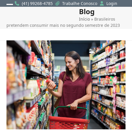
Skip
(41) 99268-4785
Trabalhe Conosco
Login
Blog
Open
Close
to
content
Início
»
Brasileiros
mobile
mobile
pretendem consumir mais no segundo semestre de 2023
menu
menu