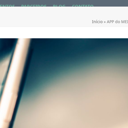
ENTOS
PARCEIROS
BLOG
CONTATO
Início
»
APP do MEI