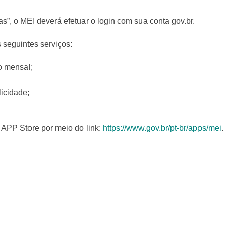
s”, o MEI deverá efetuar o login com sua conta gov.br.
 seguintes serviços:
o mensal;
icidade;
 APP Store por meio do link:
https://www.gov.br/pt-br/apps/mei
.