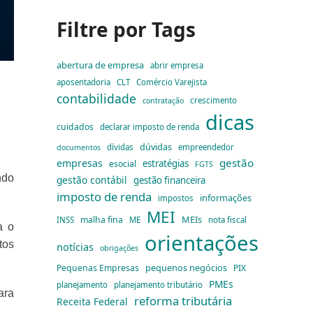
Filtre por Tags
abertura de empresa
abrir empresa
aposentadoria
CLT
Comércio Varejista
contabilidade
crescimento
contratação
dicas
cuidados
declarar imposto de renda
dúvidas
dívidas
empreendedor
documentos
gestão
empresas
estratégias
esocial
FGTS
ndo
gestão contábil
gestão financeira
imposto de renda
informações
impostos
MEI
MEIs
malha fina
INSS
ME
nota fiscal
a o
orientações
tos
notícias
obrigações
pequenos negócios
Pequenas Empresas
PIX
PMEs
planejamento
planejamento tributário
ara
reforma tributária
Receita Federal