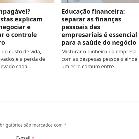
impagável?
Educação financeira:
istas explicam
separar as finanças
negociar e
pessoais das
r o controle
empresariais é essencial
ro
para a saúde do negócio
do custo de vida,
Misturar o dinheiro da empresa
evados e a perda de
com as despesas pessoais ainda 
levado cada…
um erro comum entre…
brigatórios são marcados com
*
E-mail
*