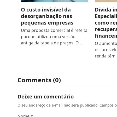
O custo invisível da
Dívida 
desorganização nas
Especial
pequenas empresas
como re
recupera
Uma proposta comercial é refeita
financei
porque utilizou uma versão
antiga da tabela de preços. O…
O aumento 
os juros el
renda têm 
Comments (0)
Deixe um comentário
O seu endereço de e-mail não será publicado.
Campos o
Nome
*