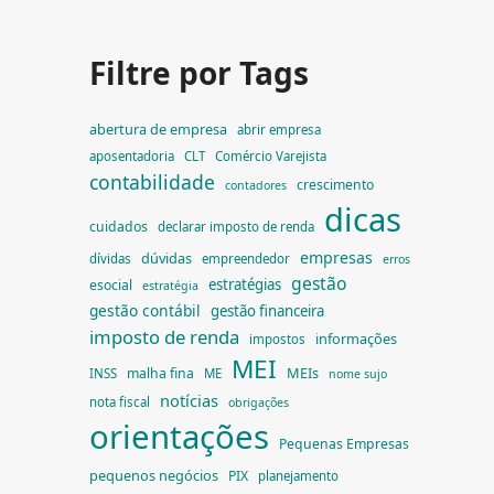
Filtre por Tags
abertura de empresa
abrir empresa
aposentadoria
CLT
Comércio Varejista
contabilidade
crescimento
contadores
dicas
cuidados
declarar imposto de renda
empresas
dúvidas
dívidas
empreendedor
erros
gestão
estratégias
esocial
estratégia
gestão contábil
gestão financeira
imposto de renda
informações
impostos
MEI
MEIs
malha fina
INSS
ME
nome sujo
notícias
nota fiscal
obrigações
orientações
Pequenas Empresas
pequenos negócios
PIX
planejamento