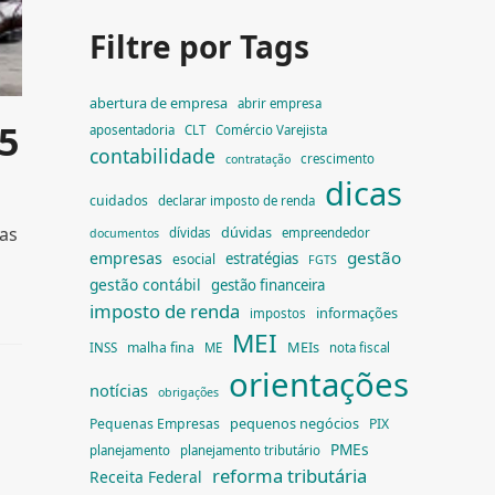
Filtre por Tags
abertura de empresa
abrir empresa
5
aposentadoria
CLT
Comércio Varejista
contabilidade
crescimento
contratação
dicas
cuidados
declarar imposto de renda
dúvidas
as
dívidas
empreendedor
documentos
gestão
empresas
estratégias
esocial
FGTS
gestão contábil
gestão financeira
imposto de renda
informações
impostos
MEI
MEIs
malha fina
INSS
ME
nota fiscal
orientações
notícias
obrigações
pequenos negócios
Pequenas Empresas
PIX
PMEs
planejamento
planejamento tributário
reforma tributária
Receita Federal