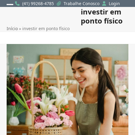
Skip
(41) 99268-4785
Trabalhe Conosco
Login
investir em
Open
Close
to
content
ponto físico
mobile
mobile
Início
»
investir em ponto físico
menu
menu