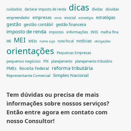
dicas
dúvidas
cuidados
declarar imposto de renda
dívidas
empresas
estratégias
esocial
empreendedor
erros
estratégia
gestão
gestão contábil
gestão financeira
imposto de renda
informações
malha fina
impostos
INSS
MEI
notícias
MEIs
ME
nota fiscal
nome sujo
obrigações
orientações
Pequenas Empresas
pequenos negócios
PIX
planejamento
planejamento tributário
reforma tributária
PMEs
Receita Federal
Simples Nacional
Representante Comercial
Tem dúvidas ou precisa de mais
informações sobre nossos serviços?
Então entre agora em contato com
nosso Consultor!