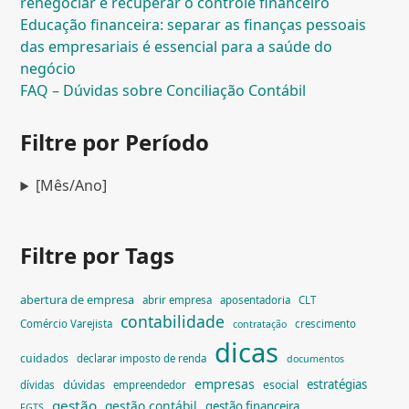
renegociar e recuperar o controle financeiro
Educação financeira: separar as finanças pessoais
das empresariais é essencial para a saúde do
negócio
FAQ – Dúvidas sobre Conciliação Contábil
Filtre por Período
[Mês/Ano]
Filtre por Tags
abertura de empresa
abrir empresa
aposentadoria
CLT
contabilidade
Comércio Varejista
crescimento
contratação
dicas
cuidados
declarar imposto de renda
documentos
empresas
dúvidas
estratégias
esocial
dívidas
empreendedor
gestão
gestão contábil
gestão financeira
FGTS