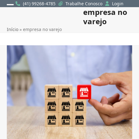
Skip
(41) 99268-4785
Trabalhe Conosco
Login
empresa no
Open
Close
to
content
varejo
mobile
mobile
Início
»
empresa no varejo
menu
menu