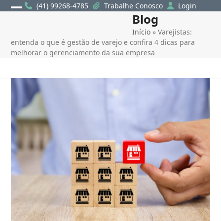
Skip
(41) 99268-4785
Trabalhe Conosco
Login
Blog
Open
Close
to
content
Início
»
Varejistas:
mobile
mobile
entenda o que é gestão de varejo e confira 4 dicas para
menu
menu
melhorar o gerenciamento da sua empresa