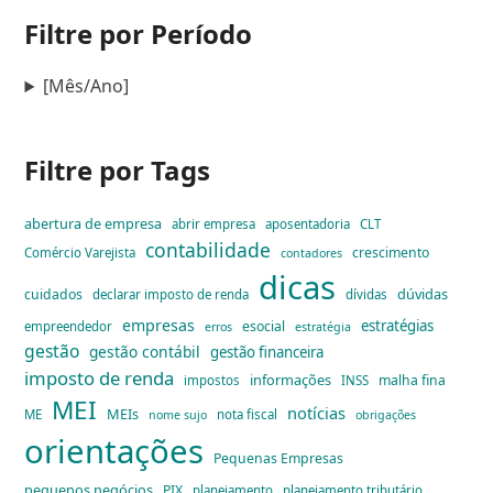
Filtre por Período
[Mês/Ano]
Filtre por Tags
abertura de empresa
abrir empresa
aposentadoria
CLT
contabilidade
crescimento
Comércio Varejista
contadores
dicas
dúvidas
cuidados
declarar imposto de renda
dívidas
empresas
estratégias
esocial
empreendedor
erros
estratégia
gestão
gestão contábil
gestão financeira
imposto de renda
informações
malha fina
impostos
INSS
MEI
notícias
MEIs
ME
nota fiscal
nome sujo
obrigações
orientações
Pequenas Empresas
pequenos negócios
PIX
planejamento
planejamento tributário