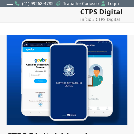
Skip
(41) 99268-4785
Trabalhe Conosco
Login
CTPS Digital
Open
Close
to
content
Início
»
CTPS Digital
mobile
mobile
menu
menu