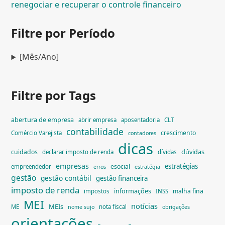
renegociar e recuperar o controle financeiro
Filtre por Período
[Mês/Ano]
Filtre por Tags
abertura de empresa
abrir empresa
aposentadoria
CLT
contabilidade
crescimento
Comércio Varejista
contadores
dicas
dúvidas
cuidados
declarar imposto de renda
dívidas
empresas
estratégias
esocial
empreendedor
erros
estratégia
gestão
gestão contábil
gestão financeira
imposto de renda
informações
malha fina
impostos
INSS
MEI
notícias
MEIs
ME
nota fiscal
nome sujo
obrigações
orientações