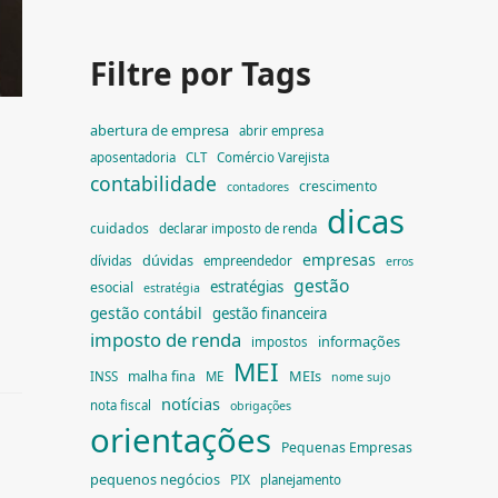
Filtre por Tags
abertura de empresa
abrir empresa
aposentadoria
CLT
Comércio Varejista
contabilidade
crescimento
contadores
dicas
cuidados
declarar imposto de renda
empresas
dúvidas
dívidas
empreendedor
erros
gestão
estratégias
esocial
estratégia
gestão contábil
gestão financeira
imposto de renda
informações
impostos
MEI
MEIs
malha fina
INSS
ME
nome sujo
notícias
nota fiscal
obrigações
orientações
Pequenas Empresas
pequenos negócios
PIX
planejamento