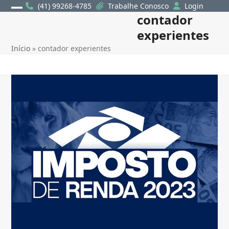
Skip
(41) 99268-4785
Trabalhe Conosco
Login
contador
Open
Close
to
content
experientes
mobile
mobile
Início
»
contador experientes
menu
menu