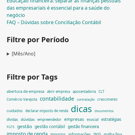
Educação financeira: separar as finanças pessoais
das empresariais é essencial para a saúde do
negócio
FAQ – Dúvidas sobre Conciliação Contábil
Filtre por Período
[Mês/Ano]
Filtre por Tags
abertura de empresa
abrir empresa
aposentadoria
CLT
contabilidade
Comércio Varejista
crescimento
contratação
dicas
cuidados
declarar imposto de renda
documentos
empresas
dúvidas
estratégias
esocial
dívidas
empreendedor
gestão
gestão contábil
gestão financeira
FGTS
imposto de renda
informações
malha fina
impostos
INSS