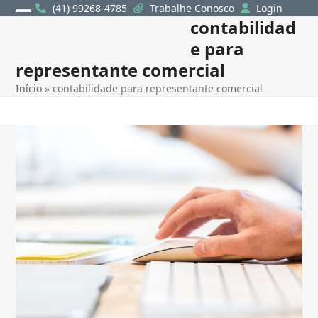
Skip
(41) 99268-4785
Trabalhe Conosco
Login
contabilidad
Open
Close
to
content
e para
mobile
mobile
representante comercial
menu
menu
Início
»
contabilidade para representante comercial