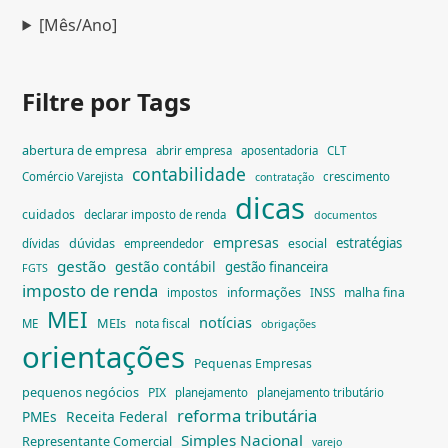
[Mês/Ano]
Filtre por Tags
abertura de empresa
abrir empresa
aposentadoria
CLT
contabilidade
Comércio Varejista
crescimento
contratação
dicas
cuidados
declarar imposto de renda
documentos
empresas
dúvidas
estratégias
esocial
dívidas
empreendedor
gestão
gestão contábil
gestão financeira
FGTS
imposto de renda
informações
malha fina
impostos
INSS
MEI
notícias
MEIs
ME
nota fiscal
obrigações
orientações
Pequenas Empresas
pequenos negócios
PIX
planejamento
planejamento tributário
reforma tributária
PMEs
Receita Federal
Simples Nacional
Representante Comercial
varejo