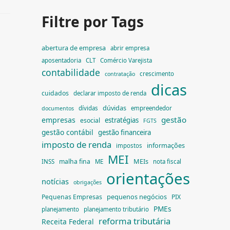
Filtre por Tags
abertura de empresa
abrir empresa
aposentadoria
CLT
Comércio Varejista
contabilidade
crescimento
contratação
dicas
cuidados
declarar imposto de renda
dúvidas
dívidas
empreendedor
documentos
gestão
empresas
estratégias
esocial
FGTS
gestão contábil
gestão financeira
imposto de renda
informações
impostos
MEI
MEIs
malha fina
INSS
ME
nota fiscal
orientações
notícias
obrigações
pequenos negócios
Pequenas Empresas
PIX
PMEs
planejamento
planejamento tributário
reforma tributária
Receita Federal