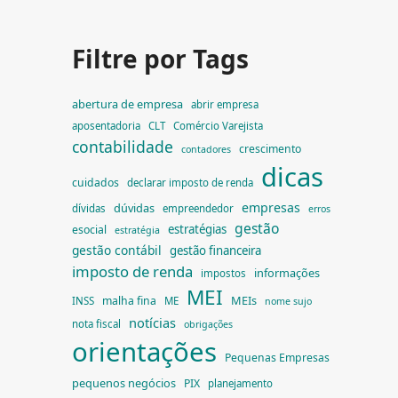
Filtre por Tags
abertura de empresa
abrir empresa
aposentadoria
CLT
Comércio Varejista
contabilidade
crescimento
contadores
dicas
cuidados
declarar imposto de renda
empresas
dúvidas
dívidas
empreendedor
erros
gestão
estratégias
esocial
estratégia
gestão contábil
gestão financeira
imposto de renda
informações
impostos
MEI
MEIs
malha fina
INSS
ME
nome sujo
notícias
nota fiscal
obrigações
orientações
Pequenas Empresas
pequenos negócios
PIX
planejamento