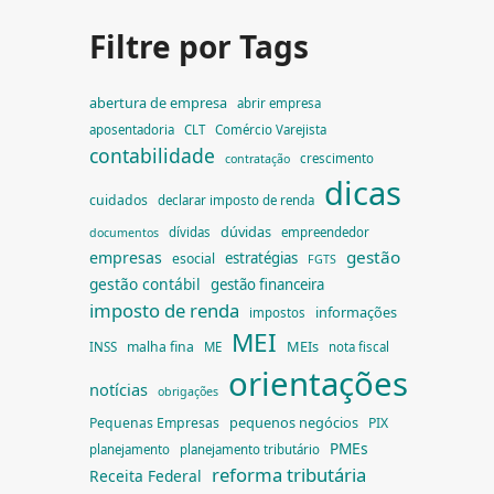
Filtre por Tags
abertura de empresa
abrir empresa
aposentadoria
CLT
Comércio Varejista
contabilidade
crescimento
contratação
dicas
cuidados
declarar imposto de renda
dúvidas
dívidas
empreendedor
documentos
gestão
empresas
estratégias
esocial
FGTS
gestão contábil
gestão financeira
imposto de renda
informações
impostos
MEI
MEIs
malha fina
INSS
ME
nota fiscal
orientações
notícias
obrigações
pequenos negócios
Pequenas Empresas
PIX
PMEs
planejamento
planejamento tributário
reforma tributária
Receita Federal