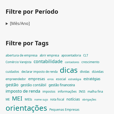
Filtre por Período
[Mês/Ano]
Filtre por Tags
abertura de empresa
abrir empresa
aposentadoria
CLT
contabilidade
crescimento
Comércio Varejista
contadores
dicas
dúvidas
cuidados
declarar imposto de renda
dívidas
empresas
estratégias
esocial
empreendedor
erros
estratégia
gestão
gestão contábil
gestão financeira
imposto de renda
informações
malha fina
impostos
INSS
MEI
notícias
MEIs
ME
nota fiscal
nome sujo
obrigações
orientações
Pequenas Empresas