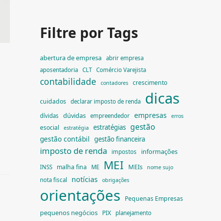
Filtre por Tags
abertura de empresa
abrir empresa
aposentadoria
CLT
Comércio Varejista
contabilidade
crescimento
contadores
dicas
cuidados
declarar imposto de renda
empresas
dúvidas
dívidas
empreendedor
erros
gestão
estratégias
esocial
estratégia
gestão contábil
gestão financeira
imposto de renda
informações
impostos
MEI
MEIs
malha fina
INSS
ME
nome sujo
notícias
nota fiscal
obrigações
orientações
Pequenas Empresas
pequenos negócios
PIX
planejamento