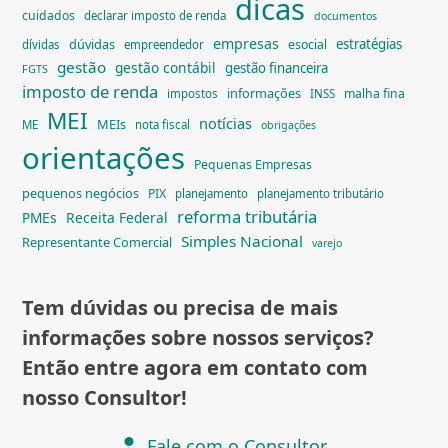
dicas
cuidados
declarar imposto de renda
documentos
empresas
dúvidas
estratégias
esocial
dívidas
empreendedor
gestão
gestão contábil
gestão financeira
FGTS
imposto de renda
informações
malha fina
impostos
INSS
MEI
notícias
MEIs
ME
nota fiscal
obrigações
orientações
Pequenas Empresas
pequenos negócios
PIX
planejamento
planejamento tributário
reforma tributária
PMEs
Receita Federal
Simples Nacional
Representante Comercial
varejo
Tem dúvidas ou precisa de mais
informações sobre nossos serviços?
Então entre agora em contato com
nosso Consultor!
Fale com o Consultor