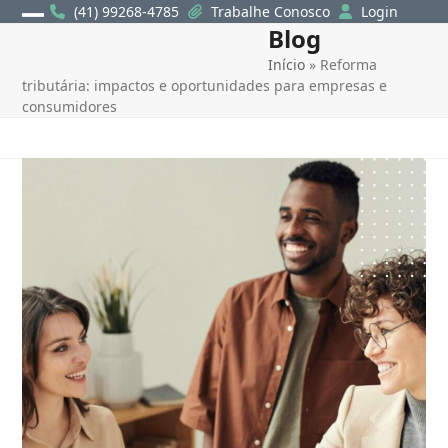
Skip
(41) 99268-4785
Trabalhe Conosco
Login
Blog
Open
Close
to
content
Início
»
Reforma
mobile
mobile
tributária: impactos e oportunidades para empresas e
menu
menu
consumidores