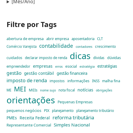
[Mês/Ano]
Filtre por Tags
abertura de empresa
abrir empresa
aposentadoria
CLT
contabilidade
crescimento
Comércio Varejista
contadores
dicas
dúvidas
cuidados
declarar imposto de renda
dívidas
empresas
estratégias
esocial
empreendedor
erros
estratégia
gestão
gestão contábil
gestão financeira
imposto de renda
informações
malha fina
impostos
INSS
MEI
notícias
MEIs
ME
nota fiscal
nome sujo
obrigações
orientações
Pequenas Empresas
pequenos negócios
PIX
planejamento
planejamento tributário
reforma tributária
PMEs
Receita Federal
Simples Nacional
Representante Comercial